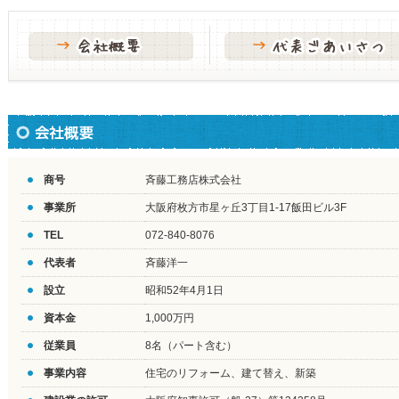
商号
斉藤工務店株式会社
事業所
大阪府枚方市星ヶ丘3丁目1-17飯田ビル3F
TEL
072-840-8076
代表者
斉藤洋一
設立
昭和52年4月1日
資本金
1,000万円
従業員
8名（パート含む）
事業内容
住宅のリフォーム、建て替え、新築