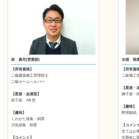
林 眞司(営業部)
水畑 裕
【所有資格】
【所有資
二級建築施工管理技士
二級施工
二級ホームヘルパー
【星座・
【星座・血液型】
獅子座・
双子座 AB 型
【趣味】
【趣味】
野球観戦
くわがた採集・飼育
川魚採集・飼育
【コメン
全てはお
【コメント】
生懸命に