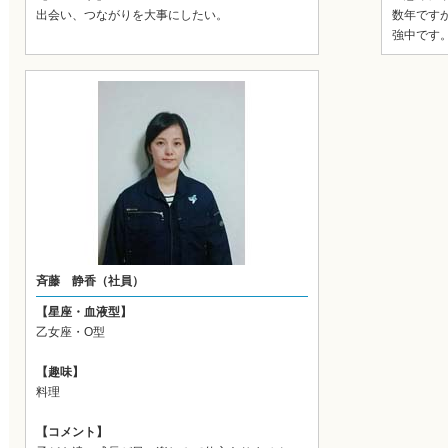
出会い、つながりを大事にしたい。
数年です
強中です
斉藤 静香（社員）
【星座・血液型】
乙女座・O型
【趣味】
料理
【コメント】