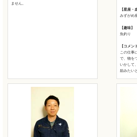
ません。
【星座・
みずがめ
【趣味】
魚釣り
【コメン
この仕事
で、物を
いかして
励みたい