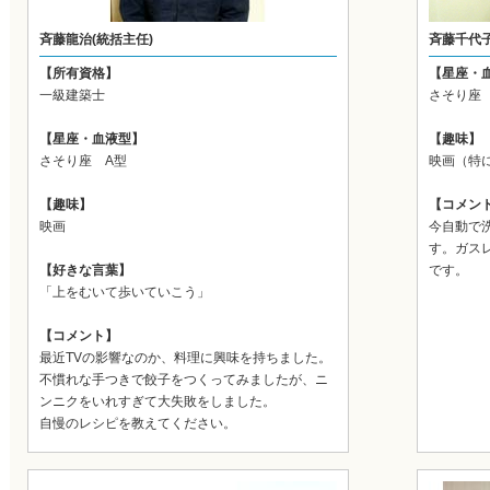
斉藤龍治(統括主任)
斉藤千代子
【所有資格】
【星座・
一級建築士
さそり座 
【星座・血液型】
【趣味】
さそり座 A型
映画（特
【趣味】
【コメン
映画
今自動で
す。ガス
【好きな言葉】
です。
「上をむいて歩いていこう」
【コメント】
最近TVの影響なのか、料理に興味を持ちました。
不慣れな手つきで餃子をつくってみましたが、ニ
ンニクをいれすぎて大失敗をしました。
自慢のレシピを教えてください。