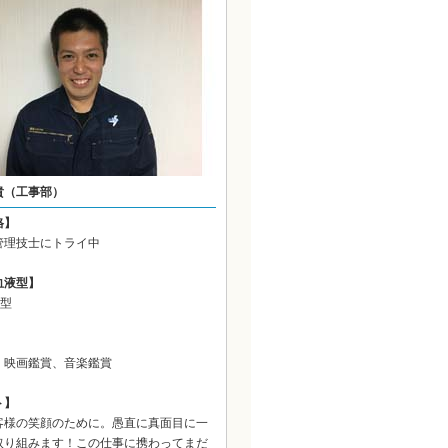
貴（工事部）
格】
管理技士にトライ中
血液型】
B型
、映画鑑賞、音楽鑑賞
ト】
客様の笑顔のために。愚直に真面目に一
取り組みます！この仕事に携わってまだ