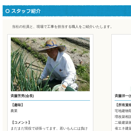
当社の社員と、現場で工事を担当する職人をご紹介いたします。
斉藤芳男(会長)
斉藤洋一(
【趣味】
【所有資
農業
宅地建物
増改築相
【コメント】
二級建築
まだまだ現役で頑張ってます、若いもんには負け
省エネ建