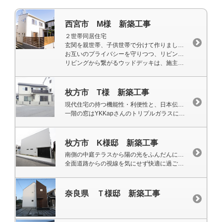
西宮市 M様 新築工事
２世帯同居住宅
玄関を親世帯、子供世帯で分けて作りました。
お互いのプライバシーを守りつつ、リビングは一つにまとめてコミュニケーションも取りやすい作りになっています。
リビングから繋がるウッドデッキは、施主様が大事にしているマキの木を残しつつ製作し、日当たりも良く目隠しフェンスで外からの視線も気にならない快適な作りになっています。
枚方市 T様 新築工事
現代住宅の持つ機能性・利便性と、日本伝統の豊かさ・心地よさを合わせ持つ「和モダンの家」。
一階の窓はYKKapさんのトリプルガラスに。冷暖房の効果が抜群になっております。施主様の思いを、設計士様、職人様、私どもがまごころ込めて丁寧に創り上げました。
枚方市 K様邸 新築工事
南側の中庭テラスから陽の光をふんだんに取り込み、
全面道路からの視線を気にせず快適に過ごせる住宅が完成しました。
奈良県 Ｔ様邸 新築工事